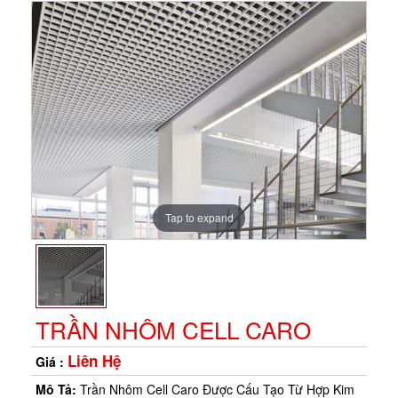
*
*
*
*
Tap to expand
*
*
*
*
*
*
*
*
*
*
*
*
TRẦN NHÔM CELL CARO
*
*
Liên Hệ
Giá :
*
*
*
Mô Tả:
Trần Nhôm Cell Caro Được Cấu Tạo Từ Hợp Kim