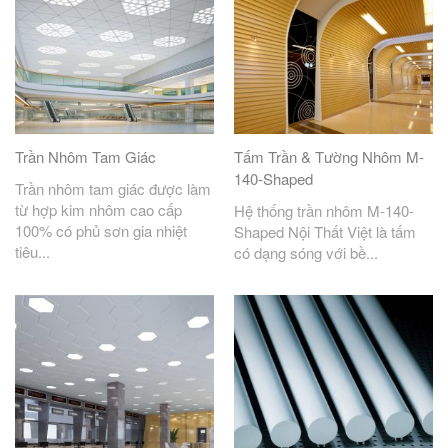
Trần Nhôm Tam Giác
Tấm Trần & Tường Nhôm M-
140-Shaped
Trần nhôm tam giác được làm
từ hợp kim nhôm cao cấp
Hệ thống trần nhôm M-140-
100% có phủ sơn gia nhiệt
Shaped Nội Thất Việt là tấm
tiêu...
có dạng sóng với bề...