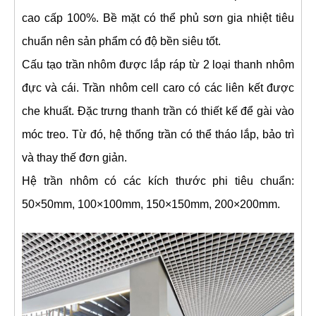
*
*
cao cấp 100%. Bề mặt có thể phủ sơn gia nhiệt tiêu
*
*
*
chuẩn nên sản phẩm có độ bền siêu tốt.
*
*
*
*
*
Cấu tạo trần nhôm được lắp ráp từ 2 loại thanh nhôm
*
đực và cái. Trần nhôm cell caro có các liên kết được
*
*
*
*
*
*
che khuất. Đặc trưng thanh trần có thiết kế để gài vào
*
*
*
*
*
*
móc treo. Từ đó, hệ thống trần có thể tháo lắp, bảo trì
*
*
*
*
*
*
và thay thế đơn giản.
*
*
*
*
*
Hệ trần nhôm có các kích thước phi tiêu chuẩn:
*
*
*
50×50mm, 100×100mm, 150×150mm, 200×200mm.