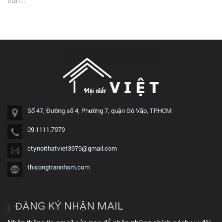
Số 47, Đường số 4, Phường 7, quận Gò Vấp, TP.HCM
09.1111.7979
ctynoithatviet3979@gmail.com
thicongtrannhom.com
ĐĂNG KÝ NHẬN MAIL