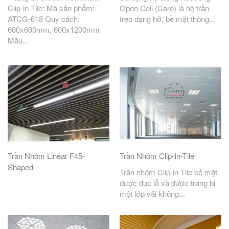
Clip-in Tile: Mã sản phẩm:
Open Cell (Caro) là hệ trần
ATCG-618 Quy cách:
treo dạng hở, bề mặt thông...
600x600mm, 600x1200mm
Mầu...
Trần Nhôm Linear F45-
Trần Nhôm Clip-In-Tile
Shaped
Trần nhôm Clip-in Tile bề mặt
được đục lỗ và được trang bị
một lớp vải không...