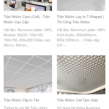
Trần Nhôm Caro (Cell) - Trần
Trần Nhôm Lay-In T-Shaped |
Nhôm Cao Cấp
Thi Công Trần Nhôm
Vật liệu: Aluminum plate >98%
Vật liệu: Aluminum plate >98%
Module: 50x50, 100x100,
Kích thước: 600x600mm,
150x150, 200x200 Chiều cao:
600x1200mm… Chiều dày:
40mm, 50mm,...
0.6 –...
Trần Nhôm Clip-In Tile
Trần Nhôm Cell Tam Giác
Thông tin chi tiết Trần nhôm
Sử dụng hệ thống Austrong