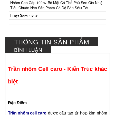
*
*
*
Nhôm Cao Cấp 100%. Bề Mặt Có Thể Phủ Sơn Gia Nhiệt
*
Tiêu Chuẩn Nên Sản Phẩm Có Độ Bền Siêu Tốt.
*
*
Lượt Xem :
6131
*
*
*
*
*
*
*
*
*
*
*
*
THÔNG TIN SẢN PHẨM
*
*
*
BÌNH LUẬN
*
*
*
*
Trần nhôm Cell caro - Kiến Trúc khác
*
*
*
*
*
*
biệt
*
*
*
Đặc Điểm
*
*
*
*
*
Trần nhôm cell caro
được cấu tạo từ hợp kim nhôm
*
*